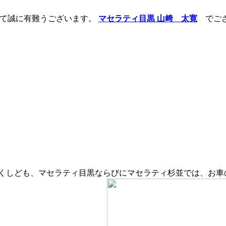
して誠に有難うございます。
マセラティ目黒 山﨑 太寛
でござ
くしども、マセラティ目黒ならびにマセラティ杉並では、お車