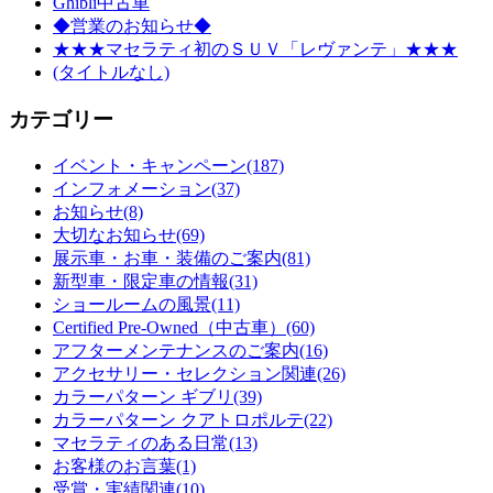
Ghibli中古車
◆営業のお知らせ◆
★★★マセラティ初のＳＵＶ「レヴァンテ」★★★
(タイトルなし)
カテゴリー
イベント・キャンペーン
(187)
インフォメーション
(37)
お知らせ
(8)
大切なお知らせ
(69)
展示車・お車・装備のご案内
(81)
新型車・限定車の情報
(31)
ショールームの風景
(11)
Certified Pre-Owned（中古車）
(60)
アフターメンテナンスのご案内
(16)
アクセサリー・セレクション関連
(26)
カラーパターン ギブリ
(39)
カラーパターン クアトロポルテ
(22)
マセラティのある日常
(13)
お客様のお言葉
(1)
受賞・実績関連
(10)