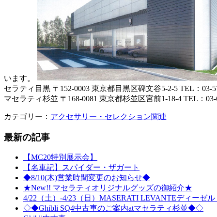
います。
セラティ目黒 〒152-0003 東京都目黒区碑文谷5-2-5 TEL：03-5725-
マセラティ杉並 〒168-0081 東京都杉並区宮前1-18-4 TEL：03-6861
カテゴリー：
アクセサリー・セレクション関連
最新の記事
【MC20特別展示会】
【名車記】スパイダー・ザガート
◆8/10(木)営業時間変更のお知らせ◆
★New!! マセラティオリジナルグッズの御紹介★
4/22（土）-4/23（日）MASERATI LEVANTEデ
◇◆Ghibli SQ4中古車のご案内atマセラティ杉並◆◇