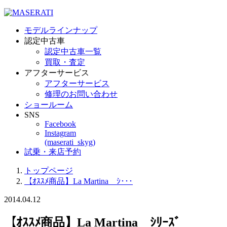
モデルラインナップ
認定中古車
認定中古車一覧
買取・査定
アフターサービス
アフターサービス
修理のお問い合わせ
ショールーム
SNS
Facebook
Instagram
(maserati_skyg)
試乗・来店予約
トップページ
【ｵｽｽﾒ商品】La Martina ｼ･･･
2014.04.12
【ｵｽｽﾒ商品】La Martina ｼﾘｰｽﾞ