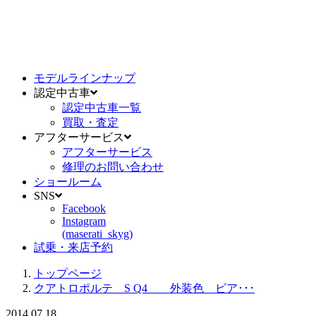
モデルラインナップ
認定中古車
認定中古車一覧
買取・査定
アフターサービス
アフターサービス
修理のお問い合わせ
ショールーム
SNS
Facebook
Instagram
(maserati_skyg)
試乗・来店予約
トップページ
クアトロポルテ S Q4 外装色 ビア･･･
2014.07.18