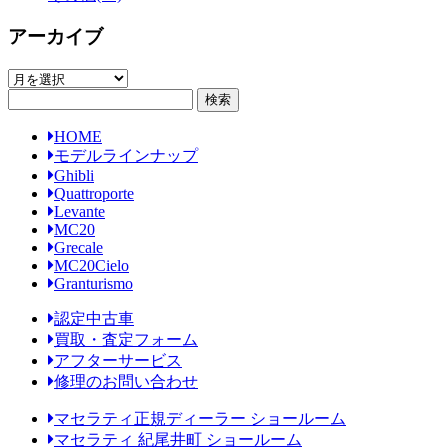
アーカイブ
ア
ー
カ
HOME
イ
モデルラインナップ
ブ
Ghibli
Quattroporte
Levante
MC20
Grecale
MC20Cielo
Granturismo
認定中古車
買取・査定フォーム
アフターサービス
修理のお問い合わせ
マセラティ正規ディーラー ショールーム
マセラティ 紀尾井町 ショールーム