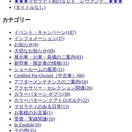
★★★マセラティ初のＳＵＶ「レヴァンテ」★★★
(タイトルなし)
カテゴリー
イベント・キャンペーン
(187)
インフォメーション
(37)
お知らせ
(8)
大切なお知らせ
(69)
展示車・お車・装備のご案内
(81)
新型車・限定車の情報
(31)
ショールームの風景
(11)
Certified Pre-Owned（中古車）
(60)
アフターメンテナンスのご案内
(16)
アクセサリー・セレクション関連
(26)
カラーパターン ギブリ
(39)
カラーパターン クアトロポルテ
(22)
マセラティのある日常
(13)
お客様のお言葉
(1)
受賞・実績関連
(10)
In English
(10)
その他
(35)