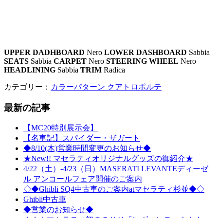
UPPER DADHBOARD
Nero
LOWER DASHBOARD
Sabbia
SEATS
Sabbia
CARPET
Nero
STEERING WHEEL
Nero
HEADLINING
Sabbia
TRIM
Radica
カテゴリー：
カラーパターン クアトロポルテ
最新の記事
【MC20特別展示会】
【名車記】スパイダー・ザガート
◆8/10(木)営業時間変更のお知らせ◆
★New!! マセラティオリジナルグッズの御紹介★
4/22（土）-4/23（日）MASERATI LEVANTEディーゼ
ル アンコールフェア開催のご案内
◇◆Ghibli SQ4中古車のご案内atマセラティ杉並◆◇
Ghibli中古車
◆営業のお知らせ◆