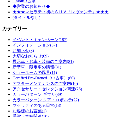
Ghibli中古車
◆営業のお知らせ◆
★★★マセラティ初のＳＵＶ「レヴァンテ」★★★
(タイトルなし)
カテゴリー
イベント・キャンペーン
(187)
インフォメーション
(37)
お知らせ
(8)
大切なお知らせ
(69)
展示車・お車・装備のご案内
(81)
新型車・限定車の情報
(31)
ショールームの風景
(11)
Certified Pre-Owned（中古車）
(60)
アフターメンテナンスのご案内
(16)
アクセサリー・セレクション関連
(26)
カラーパターン ギブリ
(39)
カラーパターン クアトロポルテ
(22)
マセラティのある日常
(13)
お客様のお言葉
(1)
受賞・実績関連
(10)