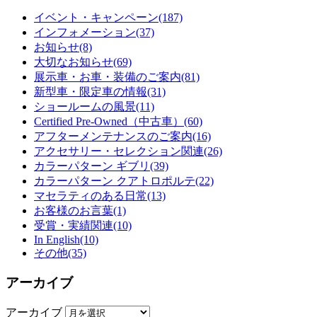
イベント・キャンペーン
(187)
インフォメーション
(37)
お知らせ
(8)
大切なお知らせ
(69)
展示車・お車・装備のご案内
(81)
新型車・限定車の情報
(31)
ショールームの風景
(11)
Certified Pre-Owned（中古車）
(60)
アフターメンテナンスのご案内
(16)
アクセサリー・セレクション関連
(26)
カラーパターン ギブリ
(39)
カラーパターン クアトロポルテ
(22)
マセラティのある日常
(13)
お客様のお言葉
(1)
受賞・実績関連
(10)
In English
(10)
その他
(35)
アーカイブ
アーカイブ