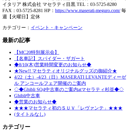
イタリア 株式会社 マセラティ目黒 TEL：03-5725-8280
FAX：03-5725-8281 HP：
https://www.maserati-meguro.com/
毎
週【火曜日】定休
カテゴリー：
イベント・キャンペーン
最新の記事
【MC20特別展示会】
【名車記】スパイダー・ザガート
◆8/10(木)営業時間変更のお知らせ◆
★New!! マセラティオリジナルグッズの御紹介★
4/22（土）-4/23（日）MASERATI LEVANTEディーゼ
ル アンコールフェア開催のご案内
◇◆Ghibli SQ4中古車のご案内atマセラティ杉並◆◇
Ghibli中古車
◆営業のお知らせ◆
★★★マセラティ初のＳＵＶ「レヴァンテ」★★★
(タイトルなし)
カテゴリー