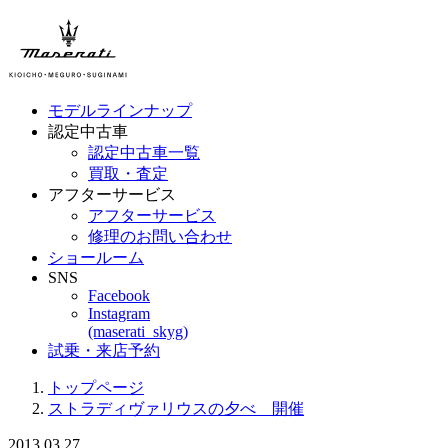
モデルラインナップ
認定中古車
認定中古車一覧
買取・査定
アフターサービス
アフターサービス
修理のお問い合わせ
ショールーム
SNS
Facebook
Instagram
(maserati_skyg)
試乗・来店予約
トップページ
ストラディヴァリウスの夕べ 開催
2013.03.27