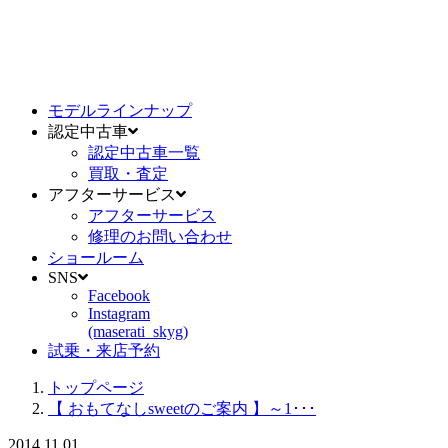
モデルラインナップ
認定中古車
認定中古車一覧
買取・査定
アフターサービス
アフターサービス
修理のお問い合わせ
ショールーム
SNS
Facebook
Instagram
(maserati_skyg)
試乗・来店予約
トップページ
【 おもてなしsweetのご案内 】～1･･･
2014.11.01