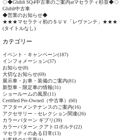
◇◆Ghibli SQ4中古車のご案内atマセラティ杉並◆◇
Ghibli中古車
◆営業のお知らせ◆
★★★マセラティ初のＳＵＶ「レヴァンテ」★★★
(タイトルなし)
カテゴリー
イベント・キャンペーン
(187)
インフォメーション
(37)
お知らせ
(8)
大切なお知らせ
(69)
展示車・お車・装備のご案内
(81)
新型車・限定車の情報
(31)
ショールームの風景
(11)
Certified Pre-Owned（中古車）
(60)
アフターメンテナンスのご案内
(16)
アクセサリー・セレクション関連
(26)
カラーパターン ギブリ
(39)
カラーパターン クアトロポルテ
(22)
マセラティのある日常
(13)
お客様のお言葉
(1)