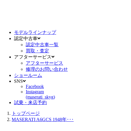
モデルラインナップ
認定中古車
認定中古車一覧
買取・査定
アフターサービス
アフターサービス
修理のお問い合わせ
ショールーム
SNS
Facebook
Instagram
(maserati_skyg)
試乗・来店予約
トップページ
MASERATI A6GCS 1948年･･･