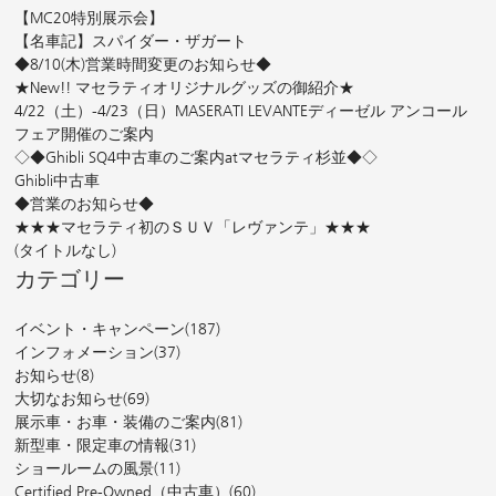
【MC20特別展示会】
【名車記】スパイダー・ザガート
◆8/10(木)営業時間変更のお知らせ◆
★New!! マセラティオリジナルグッズの御紹介★
4/22（土）-4/23（日）MASERATI LEVANTEディーゼル アンコール
フェア開催のご案内
◇◆Ghibli SQ4中古車のご案内atマセラティ杉並◆◇
Ghibli中古車
◆営業のお知らせ◆
★★★マセラティ初のＳＵＶ「レヴァンテ」★★★
(タイトルなし)
カテゴリー
イベント・キャンペーン
(187)
インフォメーション
(37)
お知らせ
(8)
大切なお知らせ
(69)
展示車・お車・装備のご案内
(81)
新型車・限定車の情報
(31)
ショールームの風景
(11)
Certified Pre-Owned（中古車）
(60)