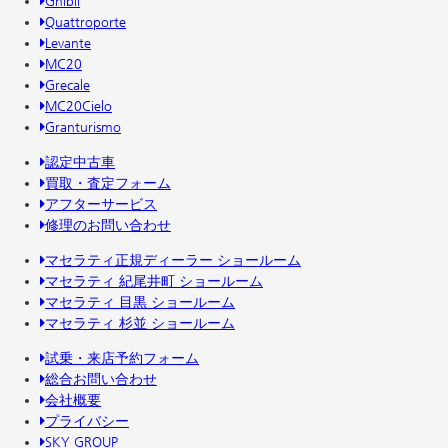
Ghibli
Quattroporte
Levante
MC20
Grecale
MC20Cielo
Granturismo
認定中古車
買取・査定フォーム
アフターサービス
修理のお問い合わせ
マセラティ正規ディーラー ショールーム
マセラティ 紀尾井町 ショールーム
マセラティ 目黒 ショールーム
マセラティ 杉並 ショールーム
試乗・来店予約フォーム
総合お問い合わせ
会社概要
プライバシー
SKY GROUP